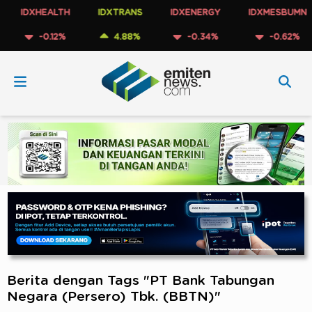
IDXHEALTH
IDXTRANS
IDXENERGY
IDXMESBUMN
-0.12%
4.88%
-0.34%
-0.62%
Berita dengan Tags "PT Bank Tabungan
Negara (Persero) Tbk. (BBTN)"