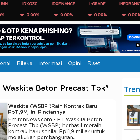
IDXQ30
IDXFINANCE
I-GRADE
INFOBANK15
0.00%
0.00%
0.00%
0.00%
onal
Rileks
Informasi
Opini
Riset
t Waskita Beton Precast Tbk"
Tre
Waskita (WSBP )Raih Kontrak Baru
Rp11,9M, Ini Rinciannya
EmitenNews.com - PT Waskita Beton
Precast Tbk (WSBP) berhasil meraih
kontrak baru senilai Rp11,9 miliar untuk
melakukan pembangunan…