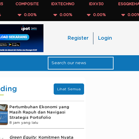
COMPOSITE
IDXTECHNO
IDXV30
ESGQKEHATI
0.00%
0.00%
0.00%
0.00%
Register
Login
nding
Lihat Semua
Pertumbuhan Ekonomi yang
Masih Rapuh dan Navigasi
Strategis Portofolio
8 jam yang lalu
Green Equity
: Komitmen Nyata