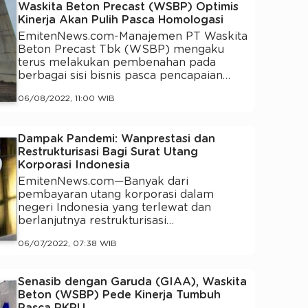
Waskita Beton Precast (WSBP) Optimis
Kinerja Akan Pulih Pasca Homologasi
EmitenNews.com-Manajemen PT Waskita
Beton Precast Tbk (WSBP) mengaku
terus melakukan pembenahan pada
berbagai sisi bisnis pasca pencapaian…
06/08/2022, 11:00 WIB
Dampak Pandemi: Wanprestasi dan
Restrukturisasi Bagi Surat Utang
Korporasi Indonesia
EmitenNews.com—Banyak dari
pembayaran utang korporasi dalam
negeri Indonesia yang terlewat dan
berlanjutnya restrukturisasi…
06/07/2022, 07:38 WIB
Senasib dengan Garuda (GIAA), Waskita
Beton (WSBP) Pede Kinerja Tumbuh