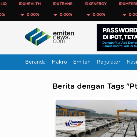
IDXHEALTH
IDXTRANS
IDXENERGY
IDXMESBUMN
0.00%
0.00%
0.00%
0.00%
Beranda
Makro
Emiten
Regulator
Nasi
Berita dengan Tags "P