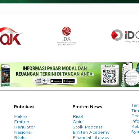
Ten
Rubrikasi
Emiten News
Tim
Ped
Makro
Riset
Info
Emiten
Opini
Keb
Regulator
Stolk Podcast
Sya
Nasional
Emiten Academy
Rileks
Financial Literacy