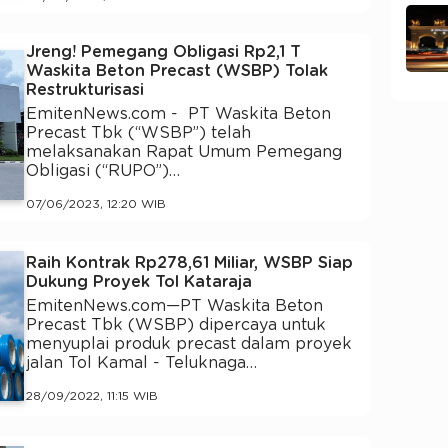
Jreng! Pemegang Obligasi Rp2,1 T
Waskita Beton Precast (WSBP) Tolak
Restrukturisasi
EmitenNews.com - PT Waskita Beton
Precast Tbk (“WSBP”) telah
melaksanakan Rapat Umum Pemegang
Obligasi (“RUPO”)…
07/06/2023, 12:20 WIB
Raih Kontrak Rp278,61 Miliar, WSBP Siap
Dukung Proyek Tol Kataraja
EmitenNews.com—PT Waskita Beton
Precast Tbk (WSBP) dipercaya untuk
menyuplai produk precast dalam proyek
jalan Tol Kamal - Teluknaga…
28/09/2022, 11:15 WIB