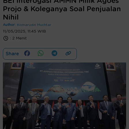
BEI Interogasi AMMN Milik Agoes
Projo & Koleganya Soal Penjualan
Nihil
Author:
Komarudin Muchtar
11/05/2025, 11:45 WIB
:
2 Menit
Share