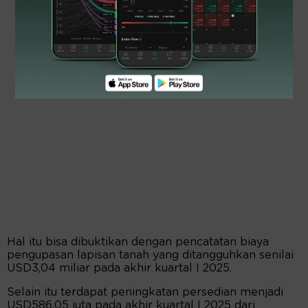
Hal itu bisa dibuktikan dengan pencatatan biaya
pengupasan lapisan tanah yang ditangguhkan senilai
USD3,04 miliar pada akhir kuartal I 2025.
Selain itu terdapat peningkatan persedian menjadi
USD586,05 juta pada akhir kuartal I 2025 dari