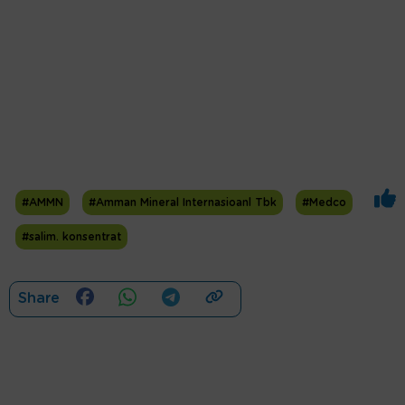
#AMMN
#Amman Mineral Internasioanl Tbk
#Medco
#salim. konsentrat
Share