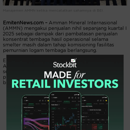
Manajemen AMMN ketika mencatatkan sahamnya di BEI.
EmitenNews.com
–
Amman Mineral Internasional
(AMMN) mengakui penjualan nihil sepanjang kuartal I
2025 sebagai dampak dari pambatasan penjualan
konsentrat tembaga hasil operasional selama
smelter masih dalam tahap komisioning fasilitas
pemurnian logam tembaga berlangsung.
Emiten tambang mineral milik Agoes Projosasmito,
Anthoni Salim dan keluarga Panigoro (AMMN) ini
sebelumnya menyatakan penambangan dan
pemrosesan bijih menjadi konsentrat tembaga terus
berjalan.