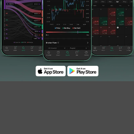
jamin emisi PT UOB Kay Hian Sekuritas
na hasil IPO untuk pembayaran utang.
tuk pembayaran sebagian utang kepada PT