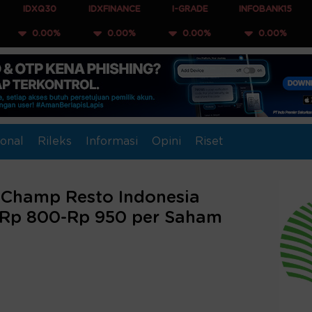
30
IDXFINANCE
I-GRADE
INFOBANK15
COMPOS
0%
0.00%
0.00%
0.00%
0.0
onal
Rileks
Informasi
Opini
Riset
, Champ Resto Indonesia
 Rp 800-Rp 950 per Saham