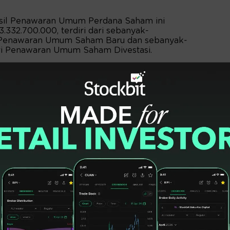
hasil Penawaran Umum Perdana Saham ini
332.700.000, terdiri dari sebanyak-
n Penawaran Umum Saham Baru dan sebanyak-
ri Penawaran Umum Saham Divestasi.