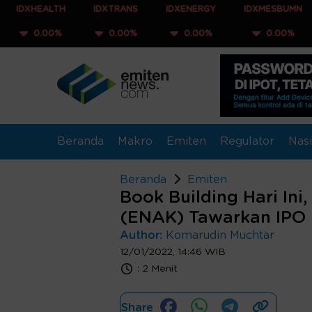
ALTH
IDXTRANS
IDXENERGY
IDXMESBUMN
IDXQ
00%
0.00%
0.00%
0.00%
0.0
Beranda
Makro
Emiten
Regulator
Nasi
Beranda
Emiten
Book Building Hari Ini
(ENAK) Tawarkan IPO
Author:
Komarudin Muchtar
12/01/2022, 14:46 WIB
:
2 Menit
Share