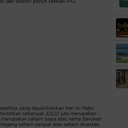
n dan disetor penuh setelah IPO.
pektus yang dipublikasikan hari ini Rabu
terbitkan sebanyak 222,22 juta merupakan
 merupakan saham biasa atas nama Barokah
megang saham penjual atau saham divestasi.