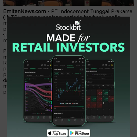
EmitenNews.com -
PT Indocement Tunggal Prakarsa
(INTP) memperpanjang periode buyback senilai
maksimal Rp3 triliun. Buyback tidak melebihi 20
persen dari modal disetor dengan ketentuan paling
sedikit saham beredar 7,5 persen. Periode buyback
mulai sejak 7 Juni 2022 hinge 6 September 2022.
Perseroan masih menyimpan sisa dana untuk
melakukan pembelian kembali saham sejumlah
Rp728,02 miliar. Perseroan berkeyakinan
pelaksanaan buyback tidak akan mengakibatkan
penurunan pendapatan, dan tidak memberikan
dampak negatif atas biaya pembiayaan. Itu
mengingat dana yang digunakan dari dana internal
perseroan.