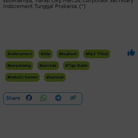
sebenarnya,” harap Oey Marcos, Corporate Secretary
Indocement Tunggal Prakarsa. (*)
#indocement
#intp
#buyback
#Rp3 Triliun
#perpanjang
#periode
#Tiga Bulan
#Industri Semen
#nasional
Share