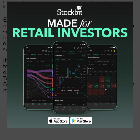
Pengurus Adaro Andalan menerima tanda mata dari Bursa Efek
Indonesia. FOTO - ISTIMEWA
EmitenNews.com -
Adaro Andalan (AADI)
merancang pembelian kembali atau buyback saham
senilai Rp4 triliun. Jumlah nominal seluruh buyback
tidak melebihi 10 persen dari jumlah modal
ditempatkan. Buyback digelar paling lama 12 bulan
sejak 23 Mei 2025.
Itu setelah emiten batu bara asuhan Boy Thohir
tersebut mendapat restu investor. Izin buyback akan
diminta dalam Rapat Umum Pemegang Saham
Tahunan (RUPST) pada 22 Mei 2025 mendatang.
Buyback dinilai tidak menyebabkan kekayaan bersih
menjadi lebih kecil dari jumlah modal.