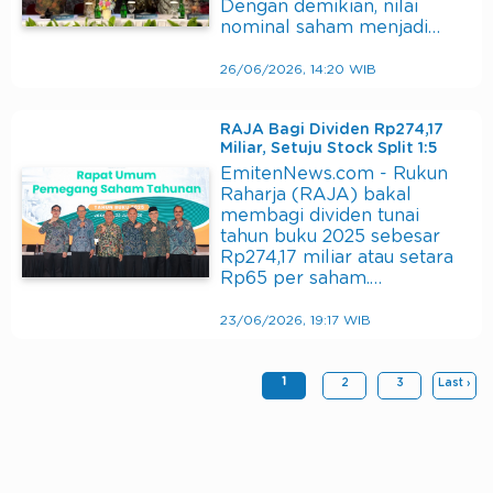
Dengan demikian, nilai
nominal saham menjadi…
26/06/2026, 14:20 WIB
RAJA Bagi Dividen Rp274,17
Miliar, Setuju Stock Split 1:5
EmitenNews.com - Rukun
Raharja (RAJA) bakal
membagi dividen tunai
tahun buku 2025 sebesar
Rp274,17 miliar atau setara
Rp65 per saham.…
23/06/2026, 19:17 WIB
1
2
3
Last ›