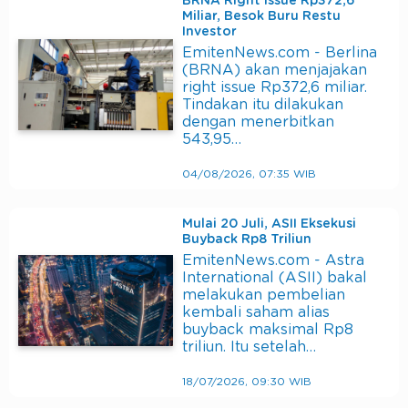
BRNA Right Issue Rp372,6
Miliar, Besok Buru Restu
Investor
EmitenNews.com - Berlina
(BRNA) akan menjajakan
right issue Rp372,6 miliar.
Tindakan itu dilakukan
dengan menerbitkan
543,95…
04/08/2026, 07:35 WIB
Mulai 20 Juli, ASII Eksekusi
Buyback Rp8 Triliun
EmitenNews.com - Astra
International (ASII) bakal
melakukan pembelian
kembali saham alias
buyback maksimal Rp8
triliun. Itu setelah…
18/07/2026, 09:30 WIB