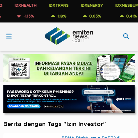
IDXHEALTH
IDXTRANS
IDXENERGY
IDXMESBUMN
-1.13%
1.18%
0.63%
0.41%
Berita dengan Tags "Izin Investor"