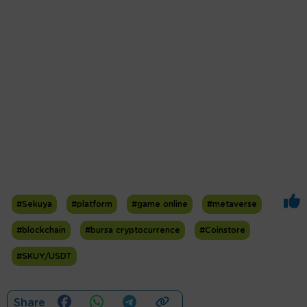
#Sekuya
#platform
#game online
#metaverse
#blockchain
#bursa cryptocurrence
#Coinstore
#SKUY/USDT
Share