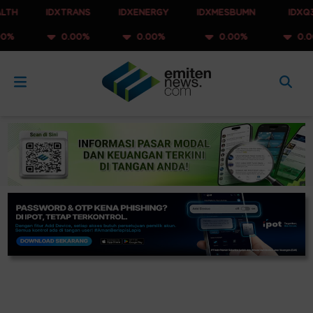
IDXTRANS
IDXENERGY
IDXMESBUMN
IDXQ30
0.00%
0.00%
0.00%
0.00%