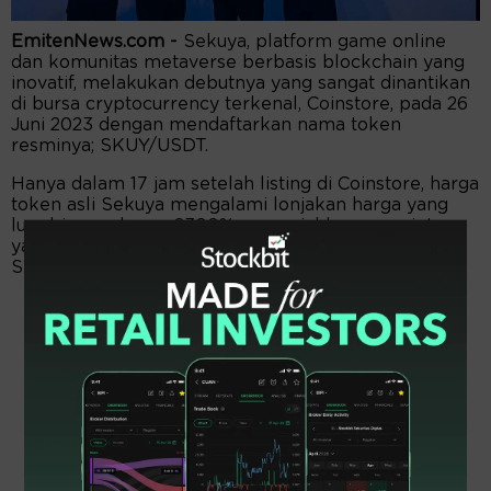
EmitenNews.com -
Sekuya, platform game online
dan komunitas metaverse berbasis blockchain yang
inovatif, melakukan debutnya yang sangat dinantikan
di bursa cryptocurrency terkenal, Coinstore, pada 26
Juni 2023 dengan mendaftarkan nama token
resminya; SKUY/USDT.
Hanya dalam 17 jam setelah listing di Coinstore, harga
token asli Sekuya mengalami lonjakan harga yang
luar biasa sebesar 2300% menunjukkan permintaan
yang kuat dan antusiasme pasar terhadap kehadiran
Sekuya di bursa kripto.