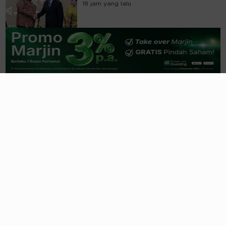
18 jam yang lalu
IHSG Dibuka Mencuat 0,45 Persen
Dekati Level 6.400
19 jam yang lalu