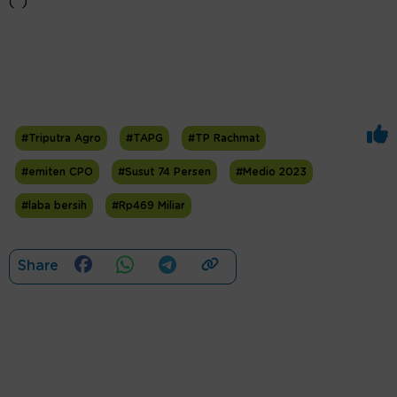
(*)
#Triputra Agro
#TAPG
#TP Rachmat
#emiten CPO
#Susut 74 Persen
#Medio 2023
#laba bersih
#Rp469 Miliar
Share