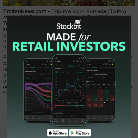
EmitenNews.com -
Triputra Agro Persada (TAPG)
medio 2023 mencatat laba bersih Rp469,8 miliar.
Tersungkur 74 persen dari edisi sama tahun
sebelumnya sebesar Rp1,77 triliun. Akibatnya, laba
per saham emiten didikan TP Rachmat tersebut
menukik ke level Rp24 dari edisi sama tahun lalu
Rp90.
Perosotan laba itu selaras dengan penjualan turun 18
persen menjadi Rp3,77 triliun dari edisi sama tahun
lalu Rp4,61 triliun. Beban pokok penjualan Rp2,98
triliun, bengkak dari posisi sama tahun lalu Rp2,65
triliun. Laba kotor terakumulasi Rp787,15 miliar,
ambrol 60 persen dari edisi sama tahun sebelumnya
sebesar Rp1,96 triliun.