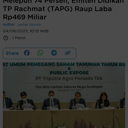
Melepuh 74 Persen, Emiten Didikan
TP Rachmat (TAPG) Raup Laba
Rp469 Miliar
Author:
Jakfar Shodik
04/08/2023, 10:15 WIB
:
1 Menit
Share