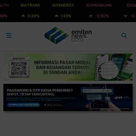
IDXTRANS
IDXENERGY
IDXMESBUMN
IDXQ30
0.59%
1.43%
-0.60%
-0.53%