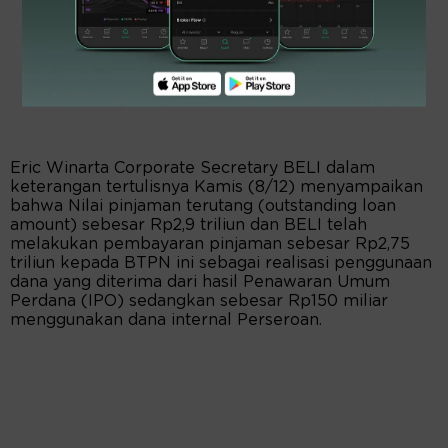
Eric Winarta Corporate Secretary BELI dalam
keterangan tertulisnya Kamis (8/12) menyampaikan
bahwa Nilai pinjaman terutang (outstanding loan
amount) sebesar Rp2,9 triliun dan BELI telah
melakukan pembayaran pinjaman sebesar Rp2,75
triliun kepada BTPN ini sebagai realisasi penggunaan
dana yang diterima dari hasil Penawaran Umum
Perdana (IPO) sedangkan sebesar Rp150 miliar
menggunakan dana internal Perseroan.