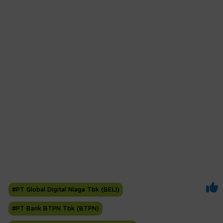
#PT Global Digital Niaga Tbk (BELI)
#PT Bank BTPN Tbk (BTPN)