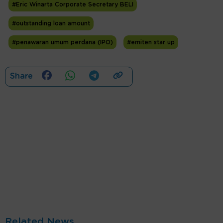
#Eric Winarta Corporate Secretary BELI
#outstanding loan amount
#penawaran umum perdana (IPO)
#emiten star up
Share
Related News