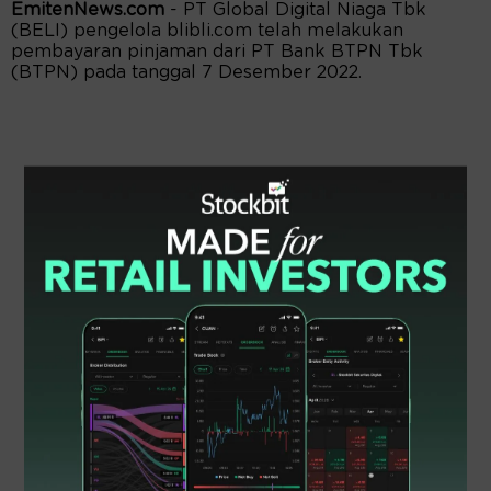
EmitenNews.com
- PT Global Digital Niaga Tbk
(BELI) pengelola blibli.com telah melakukan
pembayaran pinjaman dari PT Bank BTPN Tbk
(BTPN) pada tanggal 7 Desember 2022.