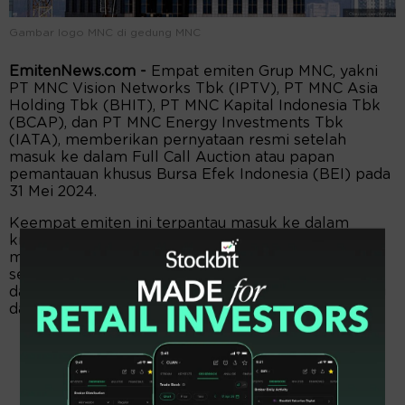
Gambar logo MNC di gedung MNC
EmitenNews.com -
Empat emiten Grup MNC, yakni
PT MNC Vision Networks Tbk (IPTV), PT MNC Asia
Holding Tbk (BHIT), PT MNC Kapital Indonesia Tbk
(BCAP), dan PT MNC Energy Investments Tbk
(IATA), memberikan pernyataan resmi setelah
masuk ke dalam Full Call Auction atau papan
pemantauan khusus Bursa Efek Indonesia (BEI) pada
31 Mei 2024.
Keempat emiten ini terpantau masuk ke dalam
kriteria I papan pemantauan khusus, yang
menunjukkan bahwa harga rata-rata saham mereka
selama enam bulan terakhir di Pasar Reguler
dan/atau Pasar Reguler Periodic Call Auction kurang
dari Rp 51,00.