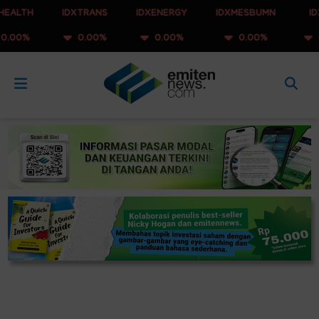
IDXTRANS
IDXENERGY
IDXMESBUMN
IDXQ30
0.00%
0.00%
0.00%
0.00%