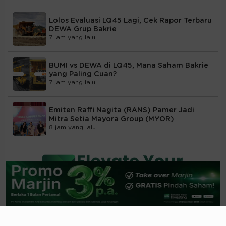
Lolos Evaluasi LQ45 Lagi, Cek Rapor Terbaru
DEWA Grup Bakrie
7 jam yang lalu
BUMI vs DEWA di LQ45, Mana Saham Bakrie
yang Paling Cuan?
7 jam yang lalu
Emiten Raffi Nagita (RANS) Pamer Jadi
Mitra Setia Mayora Group (MYOR)
8 jam yang lalu
Pertumbuhan Ekonomi yang Masih Rapuh
dan Navigasi Strategis Portofolio