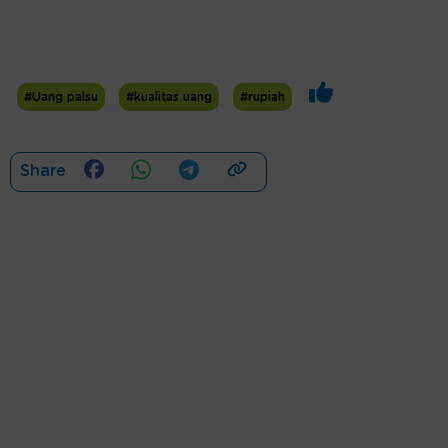
#Uang palsu
#kualitas uang
#rupiah
Share