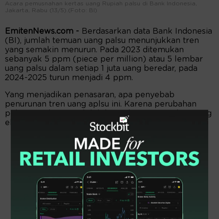
Acara pemusnahan kertas uang Rupiah palsu di Bank Indonesia,
Jakarta, Rabu (13/5).(Foto: BI)
EmitenNews.com -
Berdasarkan data Bank Indonesia
(BI), jumlah temuan uang palsu menunjukkan tren
yang semakin menurun. Pada 2023 ditemukan
sebanyak 5 ppm (piece per million) atau 5 lembar
uang palsu dalam setiap 1 juta uang beredar, pada
2024-2025 turun menjadi 4 ppm.
Yang menjadikan penasaran, apa penyebab
penurunan tren uang aplsu ini. Karena perubahan
pola transaksi yang lebih banyak menggunakan uang
elektronik kah, atau karena sebab lain?