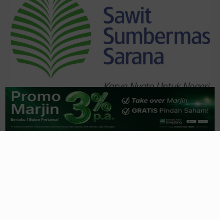
Trending
Lihat Semua
Saham Ciputra (CTRA) Jadi Magnet
Sovereign Fund & Fund Manager Global
21 jam yang lalu
Ketika Rumah Tapak dan Rumah Sakit jadi