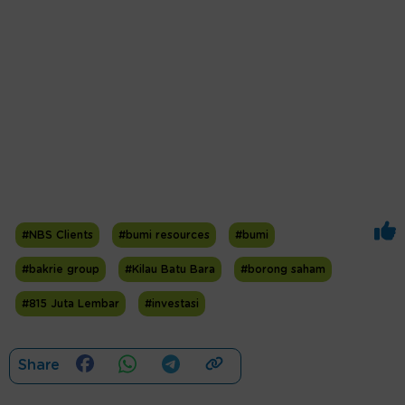
#NBS Clients
#bumi resources
#bumi
#bakrie group
#Kilau Batu Bara
#borong saham
#815 Juta Lembar
#investasi
Share