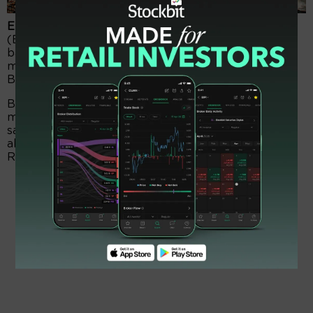
EmitenNews.com -
Pesona saham Bumi Resources
(BUMI) belum pudar. Kilau saham emiten tambang
batu bara itu masih menarik minat investor
mancanegara. Terbukti, perusahaan di bawah panji
Bakrie Group itu, menjadi buruan pemodal asing.
Berdasar data terbaru, NBS Clients tercatat
memboyong 815.464.600 lembar alias 815,46 juta
saham. Meski transaksi masih berselimut teka teki,
aksi itu bisa dimaknai kalau kinerja saham Bumi
Resources sangat seksi.