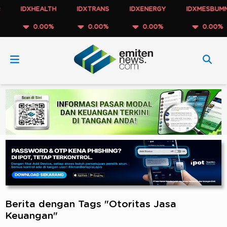
IDXHEALTH
IDXTRANS
IDXENERGY
IDXMESBUMN
0.00%
0.00%
0.00%
0.00%
Berita dengan Tags "Otoritas Jasa
Keuangan"