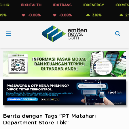
IQ
IDXHEALTH
IDXTRANS
IDXENERGY
IDXMESBU
-0.08%
-0.08%
3.18%
2.93
Berita dengan Tags "PT Matahari
Department Store Tbk"