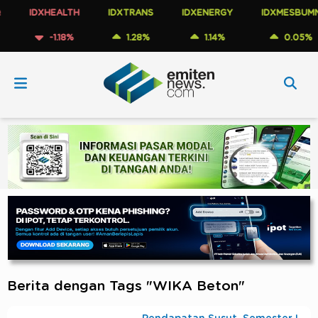
IDXHEALTH
IDXTRANS
IDXENERGY
IDXMESBUMN
-1.18%
1.28%
1.14%
0.05%
Berita dengan Tags "WIKA Beton"