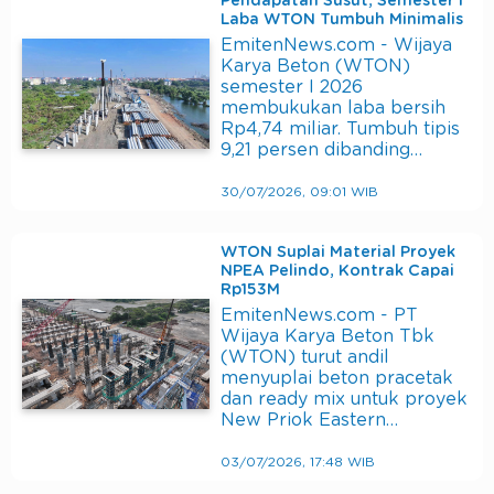
Pendapatan Susut, Semester I
Laba WTON Tumbuh Minimalis
EmitenNews.com - Wijaya
Karya Beton (WTON)
semester I 2026
membukukan laba bersih
Rp4,74 miliar. Tumbuh tipis
9,21 persen dibanding…
30/07/2026, 09:01 WIB
WTON Suplai Material Proyek
NPEA Pelindo, Kontrak Capai
Rp153M
EmitenNews.com - PT
Wijaya Karya Beton Tbk
(WTON) turut andil
menyuplai beton pracetak
dan ready mix untuk proyek
New Priok Eastern…
03/07/2026, 17:48 WIB