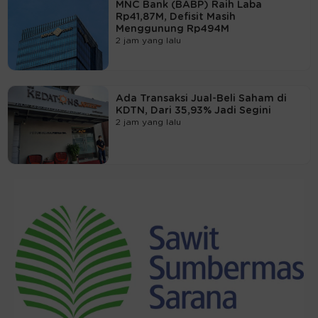
MNC Bank (BABP) Raih Laba
Rp41,87M, Defisit Masih
Menggunung Rp494M
2 jam yang lalu
Ada Transaksi Jual-Beli Saham di
KDTN, Dari 35,93% Jadi Segini
2 jam yang lalu