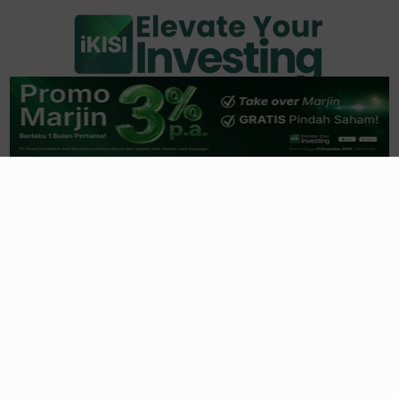
Jejak Morgan Stanley Terbaru di BEI, Serok
INCO Hingga Pangkas GOTO
03/08/2026, 21:29 WIB
Efisiensi Masif, Laba AYAM Naik 130%, JP
Morgan Serok Sahamnya 1%
03/08/2026, 19:49 WIB
Raih Laba Rp1,7T, Emiten Aguan (PANI) Ini
Catat Sejarah Luar Biasa
03/08/2026, 18:31 WIB