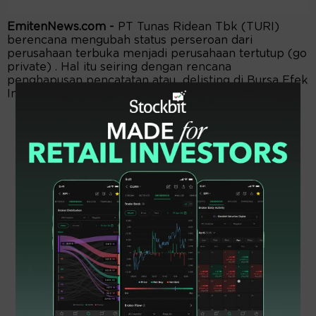
EmitenNews.com -
PT Tunas Ridean Tbk (TURI)
berencana mengubah status perseroan dari
perusahaan terbuka menjadi perusahaan tertutup (go
private) . Hal itu seiring dengan rencana
penghapusan pencatatan atau delisting di Bursa Efek
Indonesia (BEI) saham oleh Perseroan.