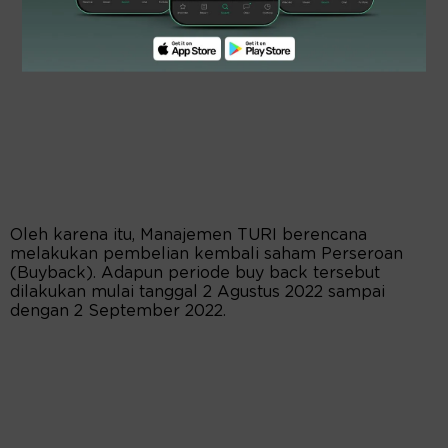
Oleh karena itu, Manajemen TURI berencana
melakukan pembelian kembali saham Perseroan
(Buyback). Adapun periode buy back tersebut
dilakukan mulai tanggal 2 Agustus 2022 sampai
dengan 2 September 2022.