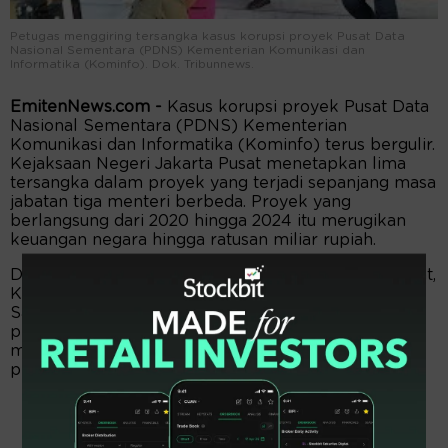
Petugas menggiring tersangka kasus korupsi proyek Pusat Data
Nasional Sementara (PDNS) Kementerian Komunikasi dan
Informatika (Kominfo). Dok. Tribunnews.
EmitenNews.com -
Kasus korupsi proyek Pusat Data
Nasional Sementara (PDNS) Kementerian
Komunikasi dan Informatika (Kominfo) terus bergulir.
Kejaksaan Negeri Jakarta Pusat menetapkan lima
tersangka dalam proyek yang terjadi sepanjang masa
jabatan tiga menteri berbeda. Proyek yang
berlangsung dari 2020 hingga 2024 itu merugikan
keuangan negara hingga ratusan miliar rupiah.
Dalam keterangannya di Gedung Kejari Jakarta Pusat,
Kamis (22/5/2025), Kepala Kejari Jakarta Pusat,
Safrianto Zuriat Putra menjelaskan, periodisasi
pelaksanaan PDNS ini dalam periode 3 orang
menteri. Ketiga menteri itu, Rudiantara saat tahap
perencanaan awal proyek.