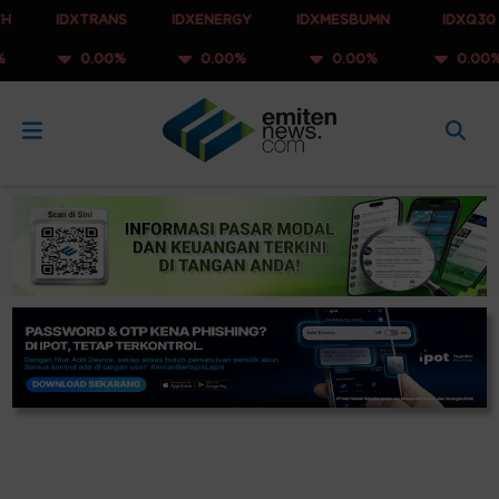
IDXTRANS
IDXENERGY
IDXMESBUMN
IDXQ30
0.00%
0.00%
0.00%
0.00%