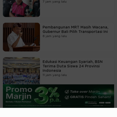
7 jam yang lalu
Pembangunan MRT Masih Wacana,
Gubernur Bali Pilih Transportasi Ini
8 jam yang lalu
Edukasi Keuangan Syariah, BSN
Terima Duta Siswa 24 Provinsi
Indonesia
11 jam yang lalu
Dony Oskaria Ingatkan PT Pos:
Jangan Sampai Ada Rekayasa
Keuangan
14 jam yang lalu