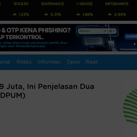
Q30
IDXFINANCE
I-GRADE
INFOBANK15
COMPOSI
23%
0.31%
1.88%
0.99%
1.04
onal
Rileks
Informasi
Opini
Riset
 Juta, Ini Penjelasan Dua
(DPUM)