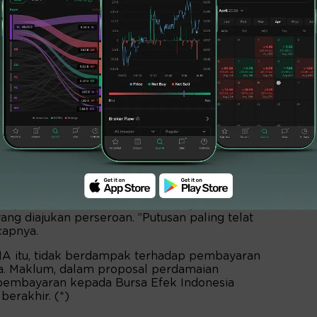
 kasasi oleh RB Food Supply Indonesia ke
s menunggu putusan. Perseroan optimistis
,7 persen kreditur konkuren lainnya
ng diajukan perseroan. ”Putusan paling telat
ucapnya.
A itu, tidak berdampak terhadap pembayaran
a. Maklum, dalam proposal perdamaian
pembayaran kepada Bursa Efek Indonesia
berakhir. (*)