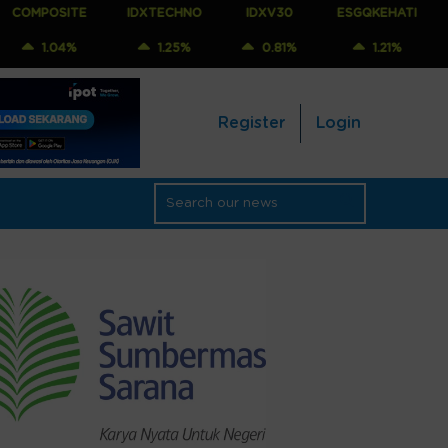
TE
IDXTECHNO
IDXV30
ESGQKEHATI
IDXNONC
%
1.25%
0.81%
1.21%
1.25
Register
Login