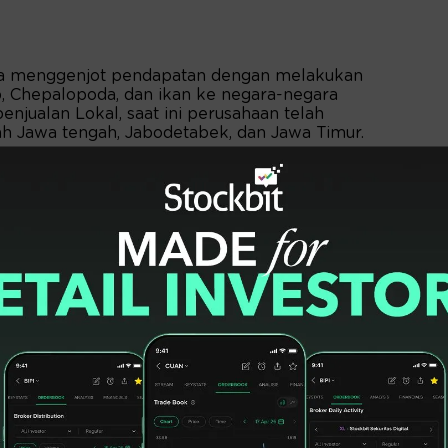
stra menggenjot pendapatan dengan melakukan
, Chepalopoda, dan ikan ke negara-negara
penjualan Lokal, saat ini perusahaan telah
rah Jawa tengah, Jabodetabek, dan Jawa Timur.
at market baru selain Jepang yaitu Amerika
Vietnam. Dengan market saat ini, perusahaan
ka market baru ke Korea, dan Arab Saudi
gikuti pameran Internasional.
katan kepada supplier-supplier, dan
Kerja sama terlebih khusus mengenai
ayaran. Meningkatkan utilitas pabrik
engan perusahaan lain. Membuat projection
mampuan pembayaran perusahaan.