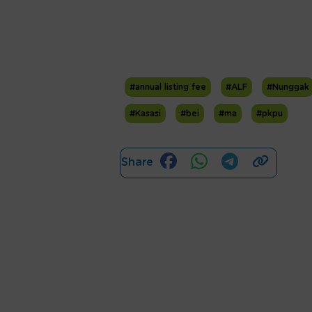
#annual listing fee
#ALF
#Nunggak
#Kasasi
#bei
#ma
#pkpu
Share