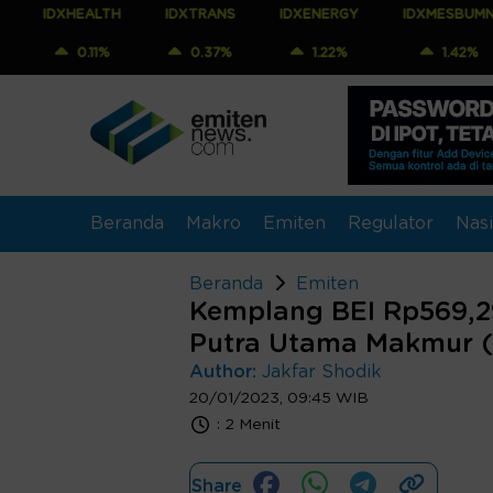
EALTH
IDXTRANS
IDXENERGY
IDXMESBUMN
IDX
.11%
0.37%
1.22%
1.42%
1.
Beranda
Makro
Emiten
Regulator
Nasi
Beranda
Emiten
Kemplang BEI Rp569,29
Putra Utama Makmur 
Author:
Jakfar Shodik
20/01/2023, 09:45 WIB
:
2 Menit
Share