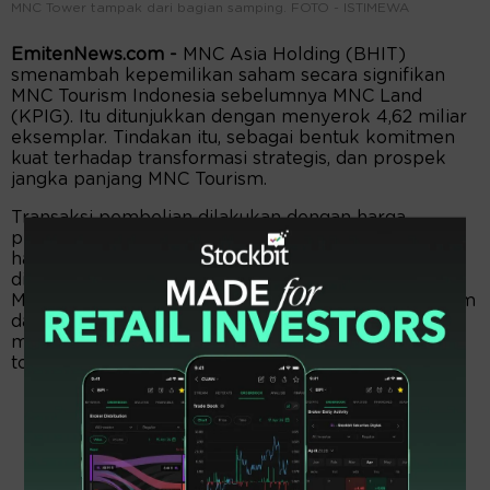
MNC Tower tampak dari bagian samping. FOTO - ISTIMEWA
EmitenNews.com -
MNC Asia Holding (BHIT)
smenambah kepemilikan saham secara signifikan
MNC Tourism Indonesia sebelumnya MNC Land
(KPIG). Itu ditunjukkan dengan menyerok 4,62 miliar
eksemplar. Tindakan itu, sebagai bentuk komitmen
kuat terhadap transformasi strategis, dan prospek
jangka panjang MNC Tourism.
Transaksi pembelian dilakukan dengan harga
pelaksanaan Rp200 per helai. Nah, dengan skema
harga tersebut, emiten besutan Hary Tanoesoedibjo
dipaksa merogoh dana taktis senilai Rp924 miliar.
Menyusul transaksi itu, timbunan saham MNC Tourism
dalam pangkuan MNC Asia makin gendut. Tepatnya,
menjadi 25,47 miliar saham atau 26,11 persen dari
total saham beredar.