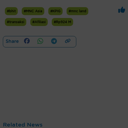
#bhit
#MNC Asia
#KPIG
#mnc land
#transaksi
#Afiliasi
#Rp924 M
Share
Related News