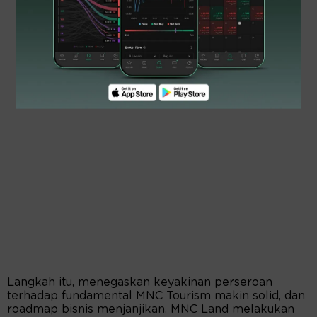
Langkah itu, menegaskan keyakinan perseroan
terhadap fundamental MNC Tourism makin solid, dan
roadmap bisnis menjanjikan. MNC Land melakukan