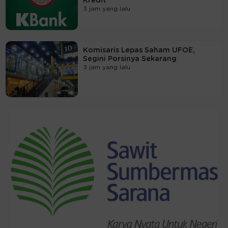
Kredit
3 jam yang lalu
Komisaris Lepas Saham UFOE,
Segini Porsinya Sekarang
3 jam yang lalu