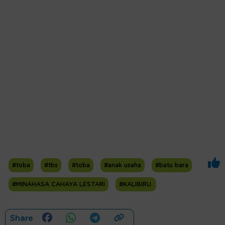
#toba
#tbs
#toba
#anak usaha
#batu bara
#MINAHASA CAHAYA LESTARI
#KALIBIRU.
Share