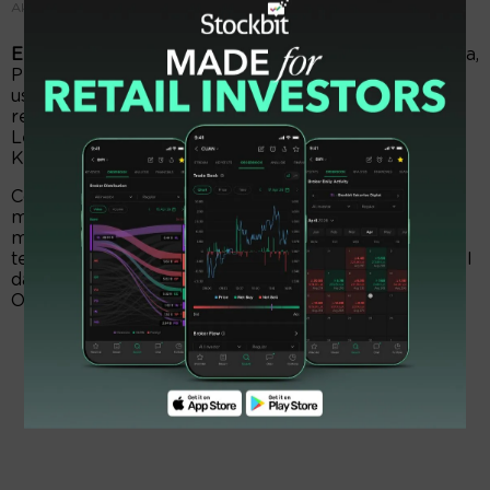
Aktivitas usaha tambang milik TOBA
EmitenNews.com -
-
Emiten pertambangan batu bara,
PT TBS Energi Utama Tbk (TOBA) melalui anak
usahanya yakni PT Toba Bara Energi (TBAE) telah
resmi melepas 90% saham PT Minahasa Cahaya
Lestari (MCL). Saham MCL telah dijual kepada PT
Kalibiru Sulawesi Abadi (KSA).
Corporate Secretary TOBA, Pingkan Ratna Melati
mengatakan bahwa sebelumnya, Perseroan telah
mengumumkan rencana penjualan saham tersebut
terkait dengan Transaksi Material pada situs web BEI
dan Perseroan, masing - masing tertanggal 7
Oktober 2024 dan 12 November 2024.