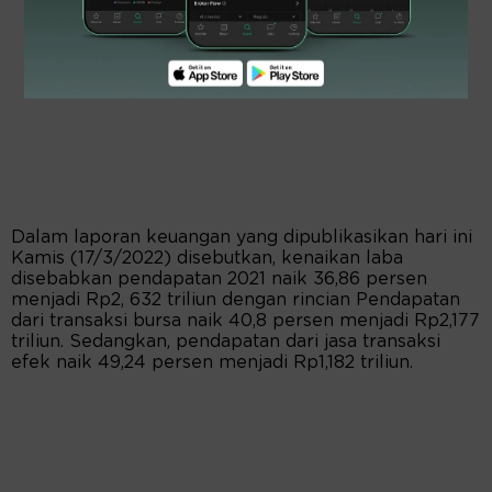
Dalam laporan keuangan yang dipublikasikan hari ini
Kamis (17/3/2022) disebutkan, kenaikan laba
disebabkan pendapatan 2021 naik 36,86 persen
menjadi Rp2, 632 triliun dengan rincian Pendapatan
dari transaksi bursa naik 40,8 persen menjadi Rp2,177
triliun. Sedangkan, pendapatan dari jasa transaksi
efek naik 49,24 persen menjadi Rp1,182 triliun.