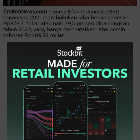
EmitenNews.com -
Bursa Efek Indonesia (BEI)
sepanjang 2021 membukukan laba bersih sebesar
Rp878,7 miliar atau naik 79,5 persen dibandingkan
tahun 2020, yang hanya mencatatkan laba bersih
sebesar Rp489,38 miliar.