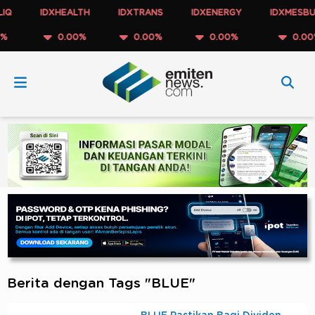
IDXHEALTH
IDXTRANS
IDXENERGY
IDXMESBUMN
0.00%
0.00%
0.00%
0.00%
Berita dengan Tags "BLUE"