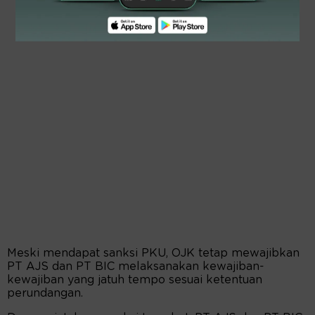
Meski mendapat sanksi PKU, OJK tetap mewajibkan
PT AJS dan PT BIC melaksanakan kewajiban-
kewajiban yang jatuh tempo sesuai ketentuan
perundangan.