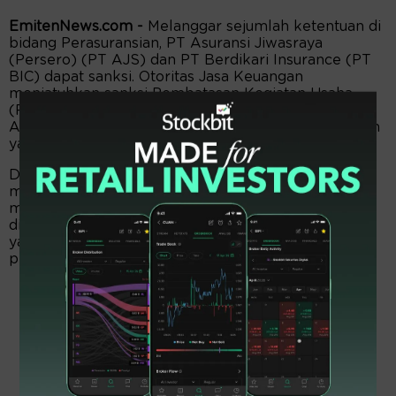
EmitenNews.com -
Melanggar sejumlah ketentuan di
bidang Perasuransian, PT Asuransi Jiwasraya
(Persero) (PT AJS) dan PT Berdikari Insurance (PT
BIC) dapat sanksi. Otoritas Jasa Keuangan
menjatuhkan sanksi Pembatasan Kegiatan Usaha
(PKU) kepada keduanya. OJK tetap mewajibkan PT
AJS dan PT BIC melaksanakan kewajiban-kewajiban
yang jatuh tempo sesuai ketentuan.
Dalam siaran pers Jumat (13/9/2024) OJK
menyebutkan, pengenaan sanksi PKU tersebut
merupakan rangkaian proses pengawasan yang
dilakukan OJK sebagaimana diatur dalam ketentuan
yang berlaku, untuk melindungi kepentingan
pemegang polis dan masyarakat.