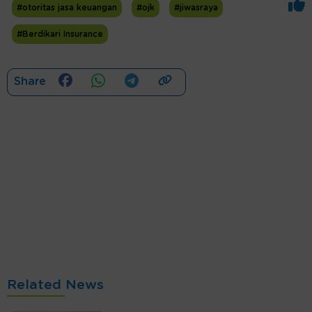
#otoritas jasa keuangan
#ojk
#jiwasraya
#Berdikari Insurance
Share
Related News