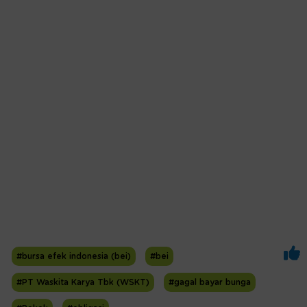
#bursa efek indonesia (bei)
#bei
#PT Waskita Karya Tbk (WSKT)
#gagal bayar bunga