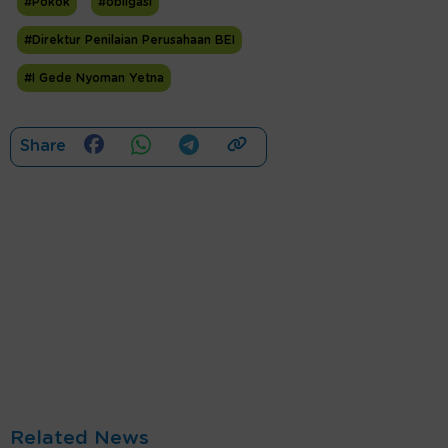
#Pokok
#obligasi
#Direktur Penilaian Perusahaan BEI
#I Gede Nyoman Yetna
Share
Related News