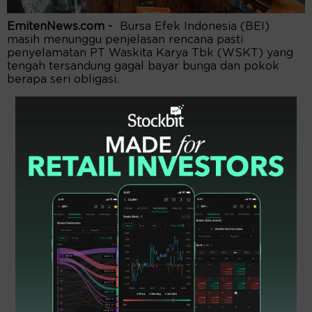
EmitenNews.com -
Bursa Efek Indonesia (BEI)
masih menunggu penjelasan rencana pasti
penyelamatan PT Waskita Karya Tbk (WSKT) yang
tengah tersandung gagal bayar bunga dan pokok
berapa seri obligasi.