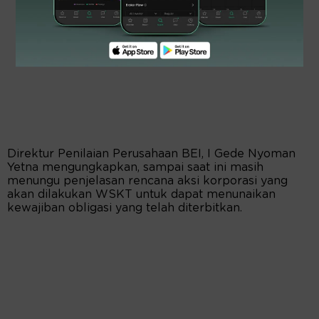
Direktur Penilaian Perusahaan BEI, I Gede Nyoman
Yetna mengungkapkan, sampai saat ini masih
menungu penjelasan rencana aksi korporasi yang
akan dilakukan WSKT untuk dapat menunaikan
kewajiban obligasi yang telah diterbitkan.