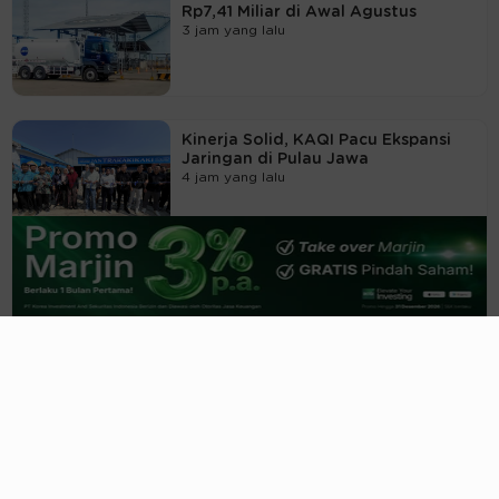
Rp7,41 Miliar di Awal Agustus
3 jam yang lalu
Kinerja Solid, KAQI Pacu Ekspansi
Jaringan di Pulau Jawa
4 jam yang lalu
BMAS Siapkan Rights Issue 2,87
Miliar Saham, Dana untuk Genjot
Kredit
4 jam yang lalu