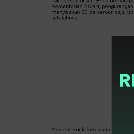
Tak sampai di situ, Erick berharap
Kementerian BUMN, pengurangan p
menyisakan 30 perseroan saja. Up
setelahnya.
Menurut Erick, kebijakan peramp