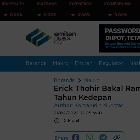
TH
IDXTRANS
IDXENERGY
IDXMESBUMN
IDXQ30
%
0.00%
0.00%
0.00%
0.00
Beranda
Makro
Emiten
Regulator
Nasi
Beranda
Makro
Erick Thohir Bakal R
Tahun Kedepan
Author:
Komarudin Muchtar
21/02/2022, 12:05 WIB
:
2 Menit
Share