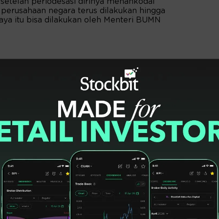
, setelah periodesasi dirinya menahkodai
erusahaan negara terus dilakukan hingga
aya itu bisa dilakukan oleh Menteri BUMN
ingan sangat mungkin diambil karena BUMN