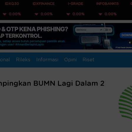
IDXFINANCE
I-GRADE
INFOBANK15
COMPOSIT
%
0.00%
0.00%
0.00%
0.00%
onal
Rileks
Informasi
Opini
Riset
ampingkan BUMN Lagi Dalam 2