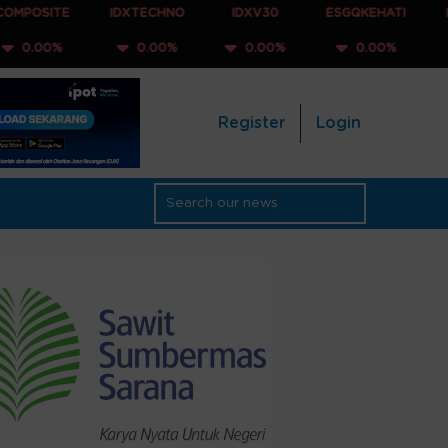
E
IDXTECHNO
IDXV30
ESGQKEHATI
IDXNONCY
0.00%
0.00%
0.00%
0.00
Register
Login