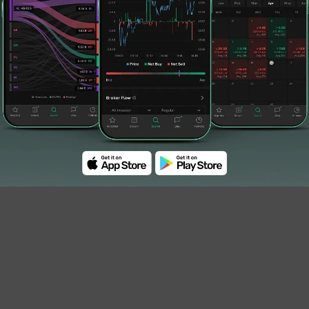
 dan kondisi terkini dari masing-masing
 merupakan salah satu langkah strategis
dang berlangsung sejak dua tahun terakhir.
ertransformasi terutama dalam model bisnis,
usahaan plat merah dapat memberikan