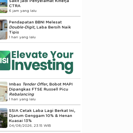
Sakit jadi Penyelamat Kinerja
CTRA
6 jam yang lalu
Pendapatan BBNI Melesat
Double-Digit
, Laba Bersih Naik
Tipis
1 hari yang lalu
Imbas
Tender Offer
, Bobot MAPI
Dipangkas FTSE Russell Picu
Rebalancing
1 hari yang lalu
SSIA Cetak Laba Lagi Berkat Ini,
Djarum Genggam 10% & Henan
Kuasai 13%
04/08/2026, 23:15 WIB