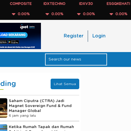
MPOSITE
IDXTECHNO
IDXV30
ESGQKEHATI
ID
0.00%
0.00%
0.00%
0.00%
Register
Login
nding
Lihat Semua
Saham Ciputra (CTRA) Jadi
Magnet Sovereign Fund & Fund
Manager Global
6 jam yang lalu
Ketika Rumah Tapak dan Rumah