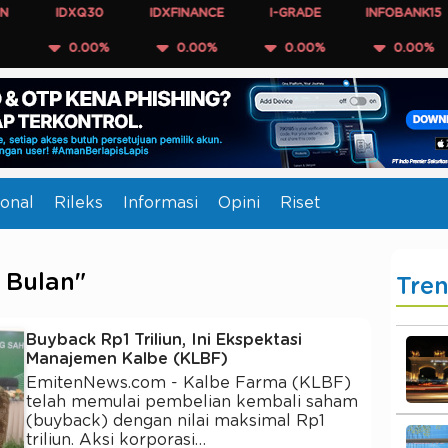
IDXQ30
IDXFINANCE
I-GRADE
INFOBANK15
CO
0.00%
0.00%
0.00%
0.00%
onal
Rileks
Informasi
Opini
Riset
 Bulan"
Tre
Buyback Rp1 Triliun, Ini Ekspektasi
Manajemen Kalbe (KLBF)
EmitenNews.com - Kalbe Farma (KLBF)
telah memulai pembelian kembali saham
(buyback) dengan nilai maksimal Rp1
triliun. Aksi korporasi…