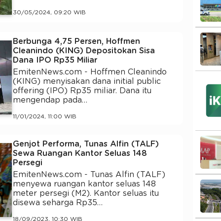
30/05/2024, 09:20 WIB
Berbunga 4,75 Persen, Hoffmen
Cleanindo (KING) Depositokan Sisa
Dana IPO Rp35 Miliar
EmitenNews.com - Hoffmen Cleanindo
(KING) menyisakan dana initial public
offering (IPO) Rp35 miliar. Dana itu
mengendap pada…
11/01/2024, 11:00 WIB
Genjot Performa, Tunas Alfin (TALF)
Sewa Ruangan Kantor Seluas 148
Persegi
EmitenNews.com - Tunas Alfin (TALF)
menyewa ruangan kantor seluas 148
meter persegi (M2). Kantor seluas itu
disewa seharga Rp35…
18/09/2023, 10:30 WIB