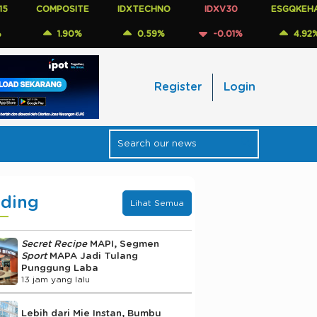
COMPOSITE
IDXTECHNO
IDXV30
ESGQKEHATI
1.90%
0.59%
-0.01%
4.92%
Register
Login
nding
Lihat Semua
Secret Recipe
MAPI, Segmen
Sport
MAPA Jadi Tulang
Punggung Laba
13 jam yang lalu
Lebih dari Mie Instan, Bumbu