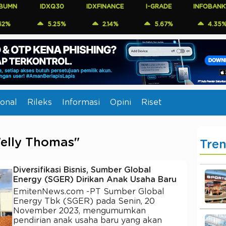
IDXQ30
IDXFINANCE
I-GRADE
INFOBANK15
5.25%
2.14%
5.67%
4.35%
onal
Rileks
Informasi
Opini
Riset
Welly Thomas"
Tre
Diversifikasi Bisnis, Sumber Global
Energy (SGER) Dirikan Anak Usaha Baru
EmitenNews.com -PT Sumber Global
Energy Tbk (SGER) pada Senin, 20
November 2023, mengumumkan
pendirian anak usaha baru yang akan