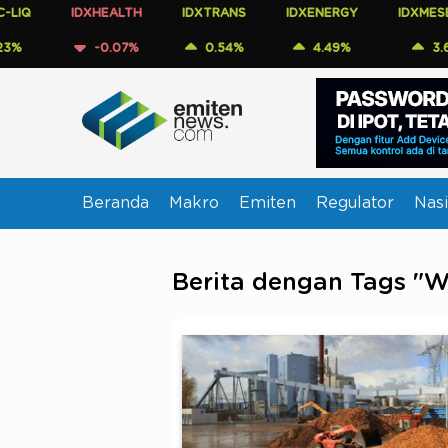
IDXHEALTH
IDXTRANS
IDXENERGY
IDXMESBUMN
-0.07%
0.54%
4.49%
3.62%
Beranda
Makro
Emiten
Regulator
Nasi
Berita dengan Tags "