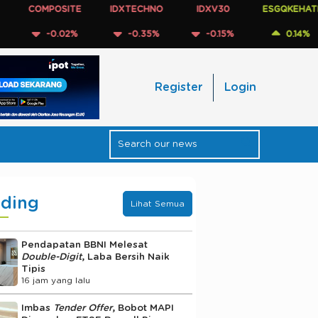
OMPOSITE
IDXTECHNO
IDXV30
ESGQKEHATI
I
-0.02%
-0.35%
-0.15%
0.14%
Register
Login
nding
Lihat Semua
Pendapatan BBNI Melesat
Double-Digit
, Laba Bersih Naik
Tipis
16 jam yang lalu
Imbas
Tender Offer
, Bobot MAPI