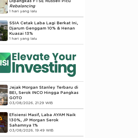
Dipangkas FTSE Russell Picu
Rebalancing
1 hari yang lalu
SSIA Cetak Laba Lagi Berkat Ini,
Djarum Genggam 10% & Henan
Kuasai 13%
1 hari yang lalu
Jejak Morgan Stanley Terbaru di
BEI, Serok INCO Hingga Pangkas
GOTO
03/08/2026, 21:29 WIB
Efisiensi Masif, Laba AYAM Naik
130%, JP Morgan Serok
Sahamnya 1%
03/08/2026, 19:49 WIB