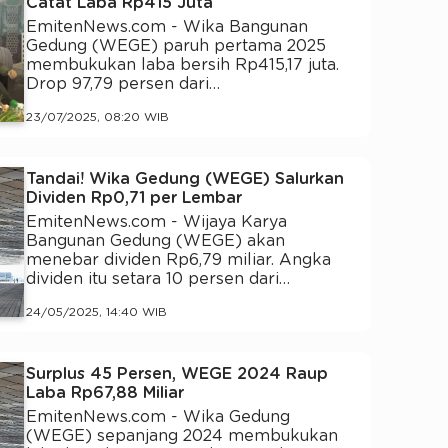
Catat Laba Rp415 Juta
EmitenNews.com - Wika Bangunan
Gedung (WEGE) paruh pertama 2025
membukukan laba bersih Rp415,17 juta.
Drop 97,79 persen dari…
23/07/2025, 08:20 WIB
Tandai! Wika Gedung (WEGE) Salurkan
Dividen Rp0,71 per Lembar
EmitenNews.com - Wijaya Karya
Bangunan Gedung (WEGE) akan
menebar dividen Rp6,79 miliar. Angka
dividen itu setara 10 persen dari…
24/05/2025, 14:40 WIB
Surplus 45 Persen, WEGE 2024 Raup
Laba Rp67,88 Miliar
EmitenNews.com - Wika Gedung
(WEGE) sepanjang 2024 membukukan