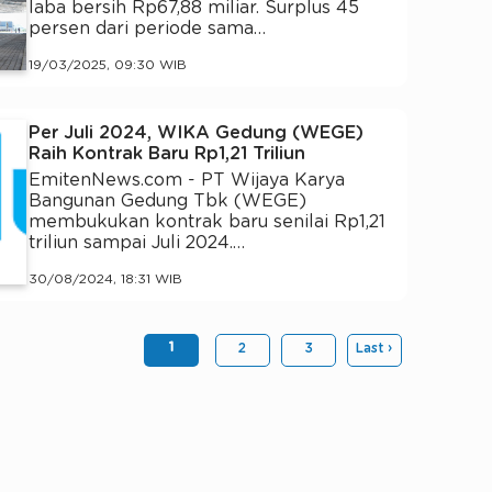
laba bersih Rp67,88 miliar. Surplus 45
persen dari periode sama…
19/03/2025, 09:30 WIB
Per Juli 2024, WIKA Gedung (WEGE)
Raih Kontrak Baru Rp1,21 Triliun
EmitenNews.com - PT Wijaya Karya
Bangunan Gedung Tbk (WEGE)
membukukan kontrak baru senilai Rp1,21
triliun sampai Juli 2024.…
30/08/2024, 18:31 WIB
1
2
3
Last ›