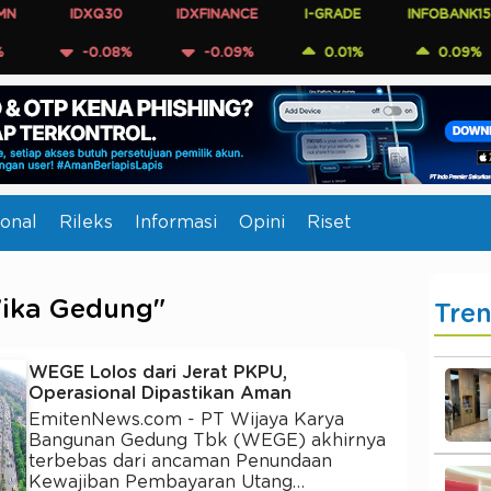
IDXQ30
IDXFINANCE
I-GRADE
INFOBANK15
C
-0.08%
-0.09%
0.01%
0.09%
onal
Rileks
Informasi
Opini
Riset
Wika Gedung"
Tre
WEGE Lolos dari Jerat PKPU,
Operasional Dipastikan Aman
EmitenNews.com - PT Wijaya Karya
Bangunan Gedung Tbk (WEGE) akhirnya
terbebas dari ancaman Penundaan
Kewajiban Pembayaran Utang…