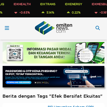
IDXHEALTH
IDXTRANS
IDXENERGY
IDXMESBUMN
-0.63%
5.14%
0.22%
-0.16%
Berita dengan Tags "Efek Bersifat Ekuitas"